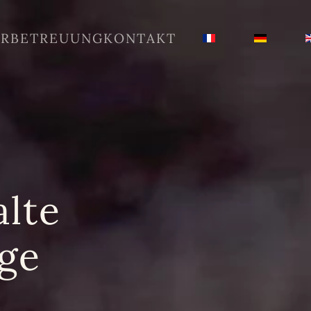
AR
BETREUUNG
KONTAKT
lte
ge