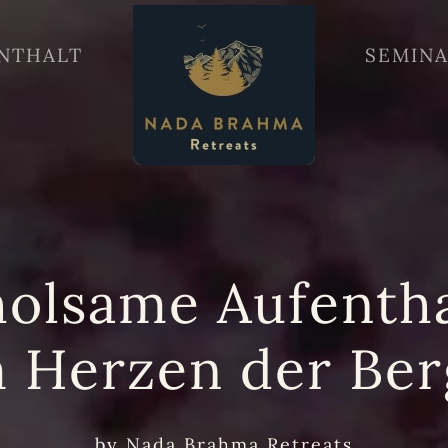
NTHALT
SEMIN
holsame Aufentha
m Herzen der Ber
by
Nada Brahma Retreats