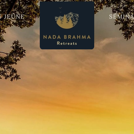
S JEÛNE
SÉMINA