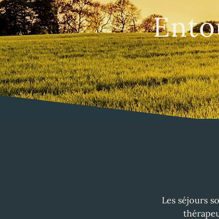
Ento
Les séjours s
thérapeu