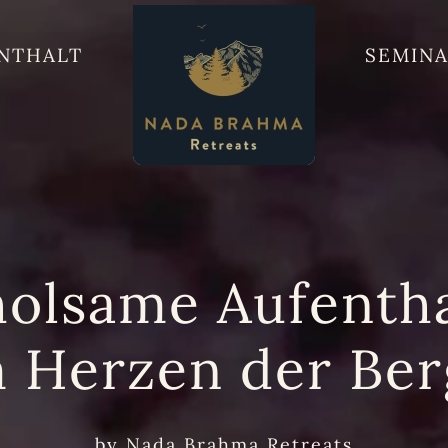
NTHALT
SEMIN
holsame Aufentha
m Herzen der Ber
by
Nada Brahma Retreats