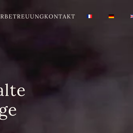
AR
BETREUUNG
KONTAKT
lte
ge